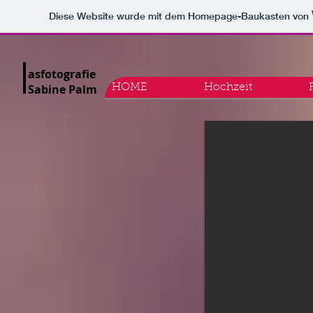
Diese Website wurde mit dem Homepage-Baukasten von
asfotografie
Sabine Palm
HOME
Hochzeit